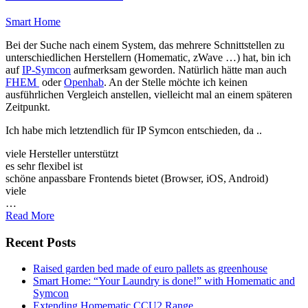
Smart Home
Bei der Suche nach einem System, das mehrere Schnittstellen zu
unterschiedlichen Herstellern (Homematic, zWave …) hat, bin ich
auf
IP-Symcon
aufmerksam geworden. Natürlich hätte man auch
FHEM
oder
Openhab
. An der Stelle möchte ich keinen
ausführlichen Vergleich anstellen, vielleicht mal an einem späteren
Zeitpunkt.
Ich habe mich letztendlich für IP Symcon entschieden, da ..
viele Hersteller unterstützt
es sehr flexibel ist
schöne anpassbare Frontends bietet (Browser, iOS, Android)
viele
…
Read More
Recent Posts
Raised garden bed made of euro pallets as greenhouse
Smart Home: “Your Laundry is done!” with Homematic and
Symcon
Extending Homematic CCU2 Range