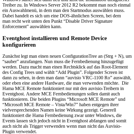
Treiber zu. In Windows Server 2012 R2 bekommt man noch einmal
ein Auswahlmenü, in dem man den Startmodus auswählen muss.
Dabei handelt es sich um eine DOS-ähnlichen Screen, bei dem
man recht weit unten den Punkt “Disable Driver Signature
Enforcement” auswählen kann.
Eventghost installieren und Remote Device
konfigurieren
Zunächst legt man einen neuen ConfigurationTree an (Strg + N), um
“sauber” anzufangen. Nun muss die Fernbedienung hinzugefügt
werden. Dazu macht man einen Rechtsklick auf das Root-Element
des Config Trees und wählt “Add Plugin”. Folgender Screen ist
dann zu sehen, in dem man dann “auvisio VRC-1100 Ro” auswählt,
oder eben eine andere Hardware, die man verwenden möchte. Die
Hama MCE Remote funktioniert nur mit den auvisio-Treibern in
Eventghost. Andere MCE Fernbedienungen sollen damit auch
funktionieren. Die beiden Plugins “Microsoft MCE Remote” und
“Microsoft MCE Remote – Vista/Win7” haben entgegen ihrer
vielversprechenden Namen keine Wirkung gezeigt. Generell
funktioniert die Hama Fernbedienung zwar unter Windows, die
Events lassen sich jedoch nicht in Eventghost abfangen und somit
auch nicht als Trigger verwenden wenn man nicht das Auvisio-
Plugin verwendet.